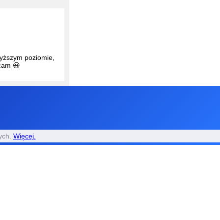
jwyższym poziomie,
cam 😃
oddalemdo serwisu
nych.
Więcej.
 nie naprawiony z