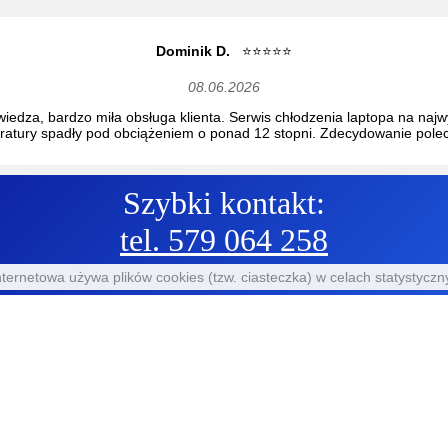
Dominik D.
⭐⭐⭐⭐⭐
08.06.2026
wiedza, bardzo miła obsługa klienta. Serwis chłodzenia laptopa na na
ratury spadły pod obciążeniem o ponad 12 stopni. Zdecydowanie pole
Szybki kontakt:
Jan P.
⭐⭐⭐⭐⭐
tel. 579 064 258
12.01.2026
 Lenovo naprawiony i odesłany w 2 tygodnie. Wcześniej ten samsarze 
nternetowa używa plików cookies (tzw. ciasteczka) w celach statystycz
ącego sprzęt Lenovo gwarancyjnie gdzie po miesiącu oddano mi laptop
informacją, że nie mogą go naprawić. Polecam ten serwis.
Beata S.
⭐⭐⭐⭐⭐
11.07.2025
"Rzeczy trudne robimy od ręki, na cuda trzeba chwilę poczekać ".