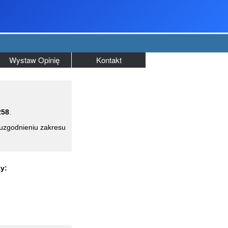
Wystaw Opinię
Kontakt
258
.
uzgodnieniu zakresu
y: