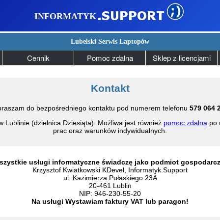
INFORMATYK
Lubelski Serwis Laptopów
Cennik
Pomoc zdalna
Sklep z licencjami
Kontakt
raszam do bezpośredniego kontaktu pod numerem telefonu
579 064 
w Lublinie (dzielnica Dziesiąta). Możliwa jest również
pomoc zdalna
po 
prac oraz warunków indywidualnych.
szystkie usługi informatyczne świadczę jako podmiot gospodarcz
Krzysztof Kwiatkowski KDevel, Informatyk.Support
ul. Kazimierza Pułaskiego 23A
20-461 Lublin
NIP: 946-230-55-20
Na usługi Wystawiam faktury VAT lub paragon!